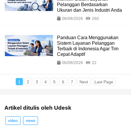
Pelanggan Berdasarkan
Ukuran dan Jenis Industri Anda
06/08/2026
260
Panduan Cara Menggunakan
Sistem Layanan Pelanggan
Terbaik di Indonesia Agar Tim
Cepat Adaptif
06/08/2026
22
1
2
3
4
5
6
7
Next
Last Page
Artikel ditulis oleh Udesk
video
news